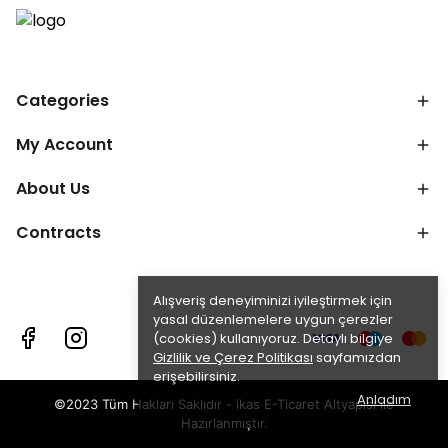
Categories
My Account
About Us
Contracts
Alışveriş deneyiminizi iyileştirmek için
yasal düzenlemelere uygun çerezler
(cookies) kullanıyoruz. Detaylı bilgiye
Gizlilik ve Çerez Politikası
sayfamızdan
erişebilirsiniz.
Anladım
©2023 Tüm Hakları Saklıdır - ikas E-Ticaret
Altyapısı ile
Hazırlanmıştır.